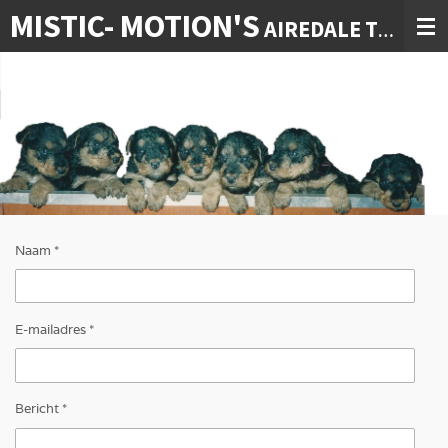
MISTIC- MOTION'S
Ga
AIREDALE TERRIERS
direct
naar
de
hoofdinhoud
Naam *
E-mailadres *
Bericht *